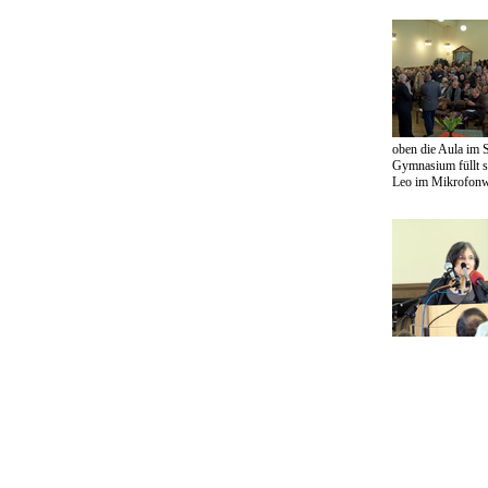
oben die Aula im St
Gymnasium füllt s
Leo im Mikrofonw