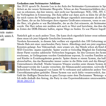
Gedanken zum Strittmatter Jubiläum
Am 28.01 sprach Dr. Annette Leo in der Aula des Strittmatter-Gymnasiums in Sp
Arbeit an der neuen Strittmatter Biografie. Schon an den Nummernschildern der 
war zu erkennen, das hier interes- siert nicht nur Spremberger. NOL, OSL, HY, 
im Vorbeigehen in Erinnerung. Die Aula selbst war dann auch zu klein für all di
für mich waren die Wortmeldungen der Bürger eigentlich interessanter als der Vor
alte Dame, die an das Schweigen ihres eigenen Großvaters erinnerte, wenn es um
der Herr, ich glaube er war Buchhändler, der an die Zeit erinnerte, als Strittmatter 
wurde. Der Herr neben mir meldete sich auch zu Wort und berichtete, das ihm die 
in Zeiten der DDR-Diktatur halfen, eigene Wege zu finden. Es war Pfarrer Ingolf
ritt- matter-
Natürlich gab es auch andere Töne. Die kann doch eigentlich keiner ernst nehm
ich; unten A.
dann muss ich jetzt folgende Geschichte loswerden:
ald
Verehrte Anwesende, in diesem Jahr wollten wir eigentlich den 100 Geburtstag u
Wende Hals mit einer rauschenden Party feiern. Allerdings sind uns jetzt ungeheu
Kenntnis gelangt. Aus Videoaufnah- men wissen wir, das Wende schon als Kind 
SED-Unrechts- staates zujubelte. Später wurde er freiwillig Mitglied der Einheitsp
dieser Partei wurden zahlreiche Verbrechen begangen. An den Grenzen des Sys
erschossen, in Gefängnissen wurden Geständnisse erpresst, Es wurden Familien a
und Kinder in Erziehungsheime gesteckt. Später diente er einem System, das hal
abzuschaffen, das das Rentenalter immer weiter in die Höhe trieb und die Altenpf
Unternehmern überließ. Wieder besseren Wissens wurden unter diesem System di
Süßwasservorräte der Lausitz vernichtet, der Klimawandel unterstützt, wertvolle
lächerlichen Wirkungsgrad von kaum 40 % verbrannt und zahlreiche andere V
Umweltkatastrophen geduldet. Dieses System war auch dafür verantwortlich, das 
Geld der fleißigen Deutschen in ganz Europa unter dem Decknamen "Rettungs- sc
Ich stelle deshalb den Antrag, die Party in eine Expertendiskussion umzuwandeln
30.01.2012 F. J.