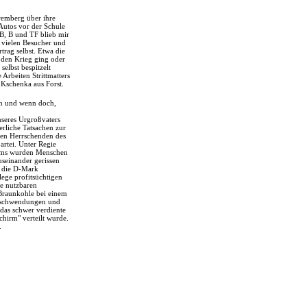
remberg über ihre
Autos vor der Schule
CB, B und TF blieb mir
e vielen Besucher und
trag selbst. Etwa die
 den Krieg ging oder
selbst bespitzelt
Arbeiten Strittmatters
 Kschenka aus Forst.
en und wenn doch,
nseres Urgroßvaters
erliche Tatsachen zur
den Herrschenden des
artei. Unter Regie
tems wurden Menschen
useinander gerissen
f die D-Mark
lege profitsüchtigen
e nutzbaren
 Braunkohle bei einem
erschwendungen und
das schwer verdiente
hirm" verteilt wurde.
.